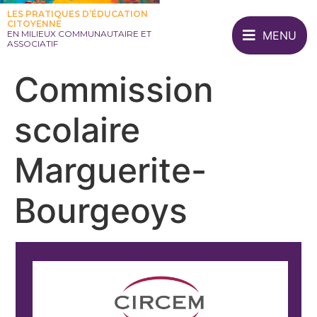
LES PRATIQUES D’ÉDUCATION
CITOYENNE
MENU
EN MILIEUX COMMUNAUTAIRE ET
ASSOCIATIF
Commission
scolaire
Marguerite-
Bourgeoys